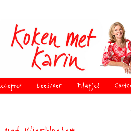
ecepten
Leesvoer
Filmpjes
Conta