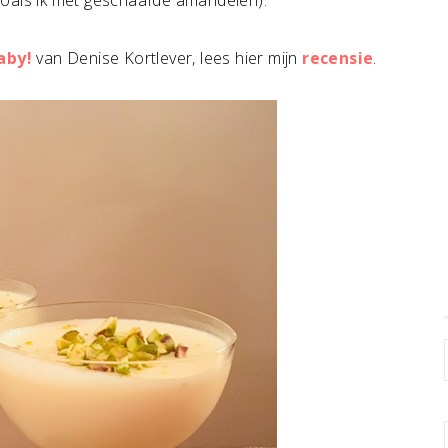
zoals ik met geschaafde amandelen).
aby!
van Denise Kortlever, lees hier mijn
recensie
.