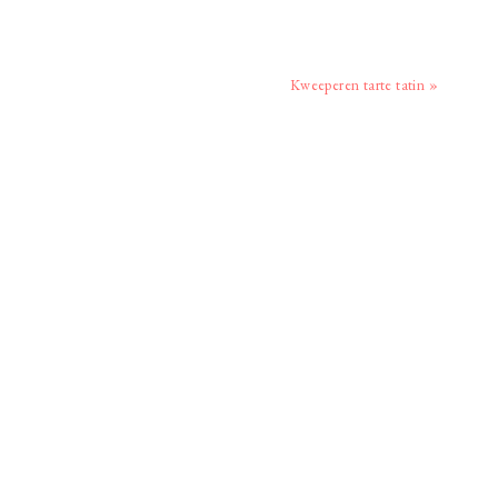
Volgend
Kweeperen tarte tatin »
bericht: