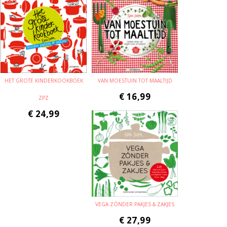
HET GROTE KINDERKOOKBOEK
VAN MOESTUIN TOT MAALTIJD
€
16,99
ZPZ
€
24,99
VEGA ZÓNDER PAKJES & ZAKJES
€
27,99