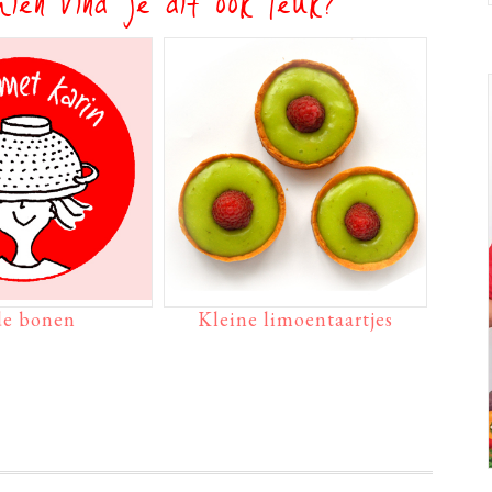
ien vind je dit ook leuk?
de bonen
Kleine limoentaartjes