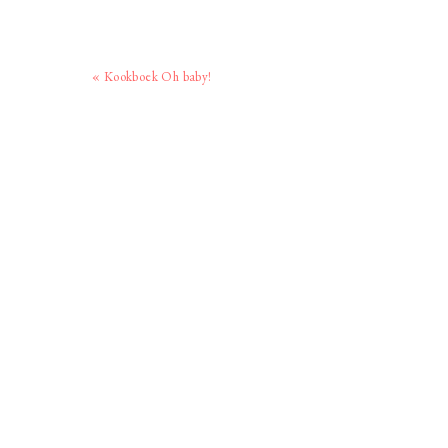
Vorig
« Kookboek Oh baby!
bericht: