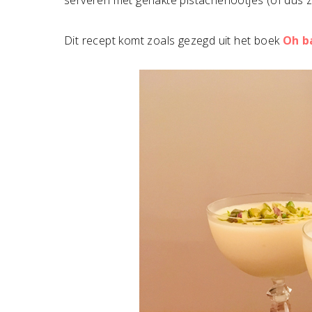
serveren met gehakte pistachenootjes (of dus 
Dit recept komt zoals gezegd uit het boek
Oh b