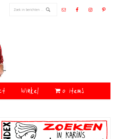
ct
Winkel
0 items
Primaire
Sidebar