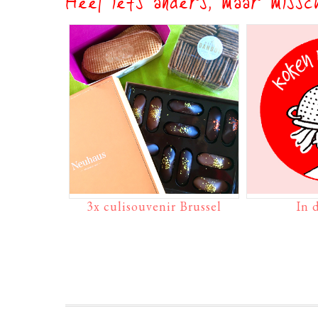
Heel iets anders, maar missch
3x culisouvenir Brussel
In 