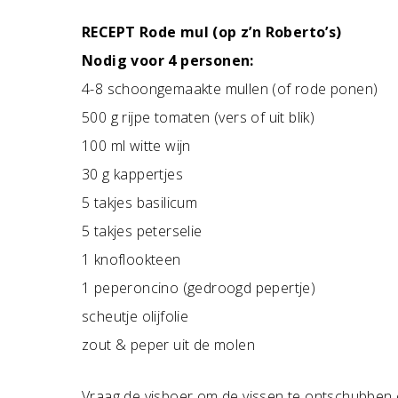
RECEPT Rode mul (op z’n Roberto’s)
Nodig voor 4 personen:
4-8 schoongemaakte mullen (of rode ponen)
500 g rijpe tomaten (vers of uit blik)
100 ml witte wijn
30 g kappertjes
5 takjes basilicum
5 takjes peterselie
1 knoflookteen
1 peperoncino (gedroogd pepertje)
scheutje olijfolie
zout & peper uit de molen
Vraag de visboer om de vissen te ontschubben e