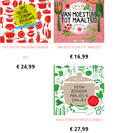
HET GROTE KINDERKOOKBOEK
VAN MOESTUIN TOT MAALTIJD
€
16,99
ZPZ
€
24,99
VEGA ZÓNDER PAKJES & ZAKJES
€
27,99