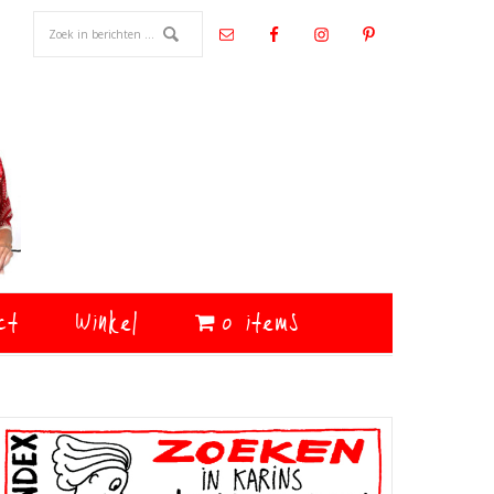
ct
Winkel
0 items
Primaire
Sidebar