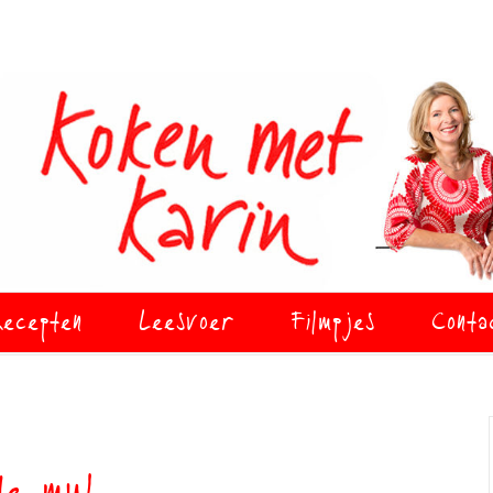
ecepten
Leesvoer
Filmpjes
Conta