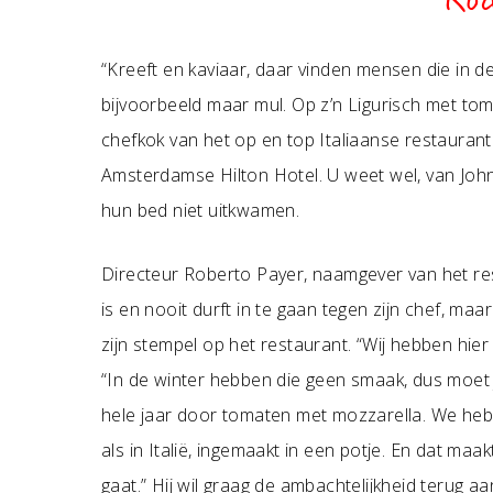
Ro
“Kreeft en kaviaar, daar vinden mensen die in d
bijvoorbeeld maar mul. Op z’n Ligurisch met to
chefkok van het op en top Italiaanse restauran
Amsterdamse Hilton Hotel. U weet wel, van John
hun bed niet uitkwamen.
Directeur Roberto Payer, naamgever van het res
is en nooit durft in te gaan tegen zijn chef, maa
zijn stempel op het restaurant. “Wij hebben hier a
“In de winter hebben die geen smaak, dus moet 
hele jaar door tomaten met mozzarella. We he
als in Italië, ingemaakt in een potje. En dat maa
gaat.” Hij wil graag de ambachtelijkheid terug aa