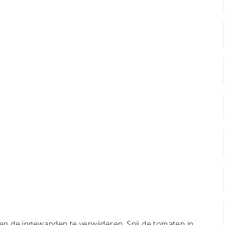
n de ingewanden te verwijderen. Snij de tomaten in