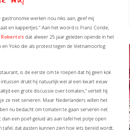
de mul
e gastronomie werken nou niks aan, geef mij
maat en kappertjes.” Aan het woord is Franz Conde,
t
Roberto’s
dat alweer 25 jaar geleden opende in het
 en Yoko die als protest tegen de Vietnamoorlog
taurant, is de eerste om te roepen dat hij geen kok
r intussen drukt hij natuurlijk wel al een kwart eeuw
ltijd een grote discussie over tomaten,” vertelt hij.
je ze niet serveren. Maar Nederlanders willen het
bben nu bedacht om tomaten te gaan serveren net
kt dan een poef-geluid als aan tafel het potje open
n tafel, dat gasten kunnen zien hoe iets bereid wordt,