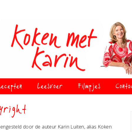
ecepten
Leesvoer
Filmpjes
Conta
yright
engesteld door de auteur Karin Luiten, alias Koken