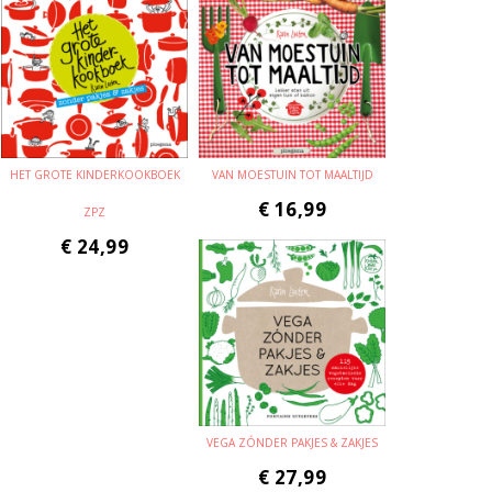
HET GROTE KINDERKOOKBOEK
VAN MOESTUIN TOT MAALTIJD
€
16,99
ZPZ
€
24,99
VEGA ZÓNDER PAKJES & ZAKJES
€
27,99