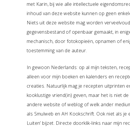
met Karin, bij wie alle intellectuele eigendoms
inhoud van deze website kunnen op geen enkel
Niets uit deze website mag worden verveelvoud
gegevensbestand of openbaar gemaakt, in enige v
mechanisch, door fotokopieën, opnamen of enig
toestemming van de auteur.
In gewoon Nederlands: op al mijn teksten, recepte
alleen voor mijn boeken en kalenders en recepte
creaties. Natuurlijk mag je recepten uitprinten 
kooklustige vriend(in) geven, maar het is niet 
andere website of weblog of welk ander medium 
als Smulweb en AH Kookschrift. Ook niet als je 
Luiten’ bijzet. Directe doorklik-links naar mijn r