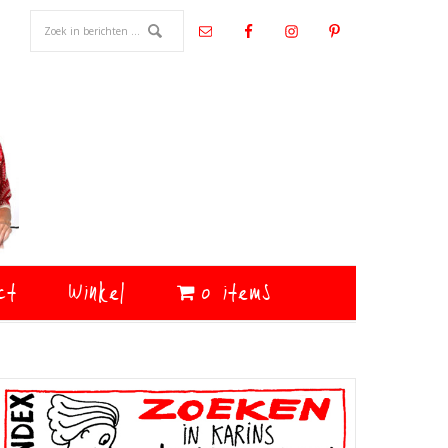
ct
Winkel
0 items
Primaire
Sidebar