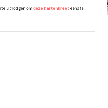
harte uitnodigen om
deze hartenkreet
eens te