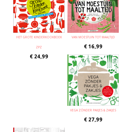
HET GROTE KINDERKOOKBOEK
VAN MOESTUIN TOT MAALTIJD
€
16,99
ZPZ
€
24,99
VEGA ZÓNDER PAKJES & ZAKJES
€
27,99