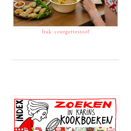
Irak: courgettestoof
Primaire
Sidebar