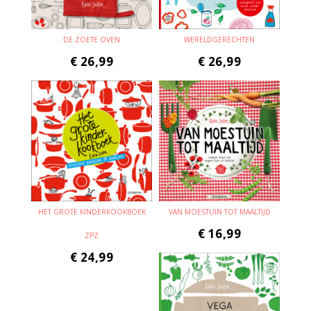
DE ZOETE OVEN
WERELDGERECHTEN
€
26,99
€
26,99
HET GROTE KINDERKOOKBOEK
VAN MOESTUIN TOT MAALTIJD
€
16,99
ZPZ
€
24,99