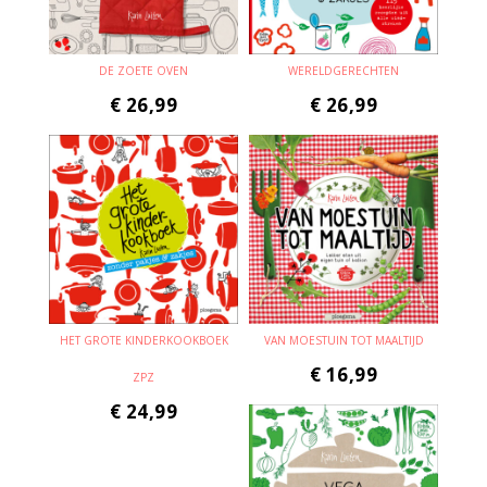
DE ZOETE OVEN
WERELDGERECHTEN
€
26,99
€
26,99
HET GROTE KINDERKOOKBOEK
VAN MOESTUIN TOT MAALTIJD
€
16,99
ZPZ
€
24,99