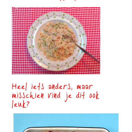
Heel iets anders, maar
misschien vind je dit ook
leuk?