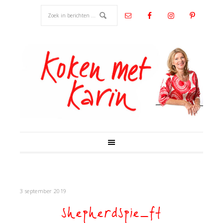
3 september 2019
shepherdspie_ft