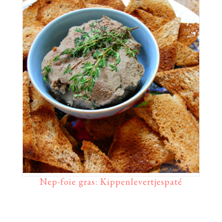
Nep-foie gras: Kippenlevertjespaté