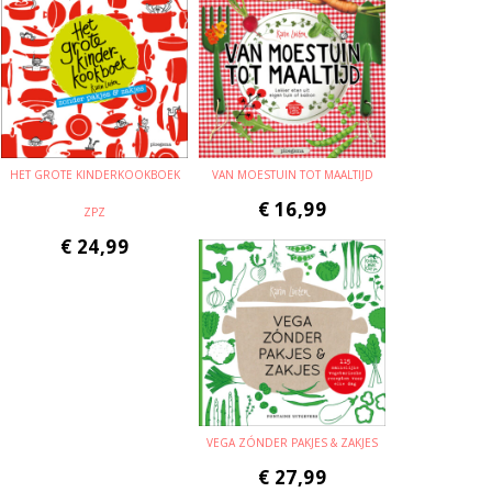
HET GROTE KINDERKOOKBOEK
VAN MOESTUIN TOT MAALTIJD
€
16,99
ZPZ
€
24,99
VEGA ZÓNDER PAKJES & ZAKJES
€
27,99