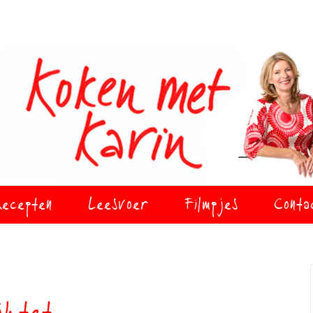
ecepten
Leesvoer
Filmpjes
Conta