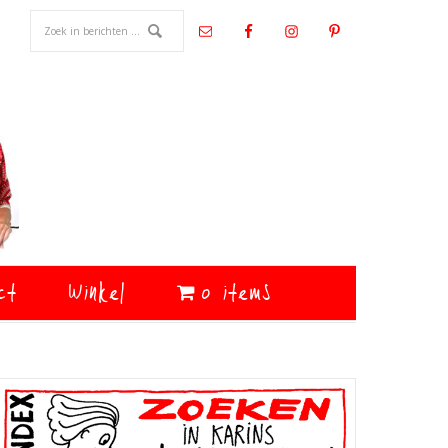
ct
Winkel
0 items
Primaire
Sidebar