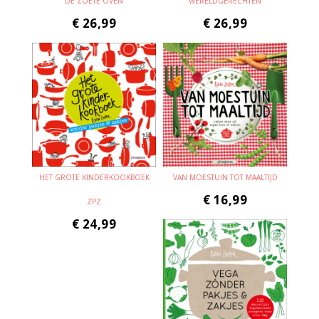
DE ZOETE OVEN
WERELDGERECHTEN
€
26,99
€
26,99
HET GROTE KINDERKOOKBOEK
VAN MOESTUIN TOT MAALTIJD
€
16,99
ZPZ
€
24,99