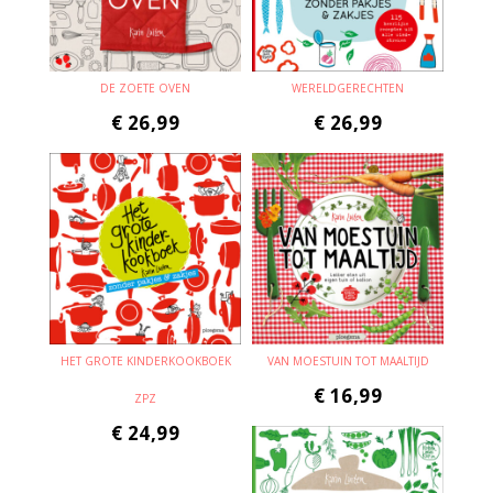
DE ZOETE OVEN
WERELDGERECHTEN
€
26,99
€
26,99
HET GROTE KINDERKOOKBOEK
VAN MOESTUIN TOT MAALTIJD
€
16,99
ZPZ
€
24,99