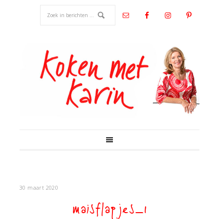
30 maart 2020
maisflapjes_1