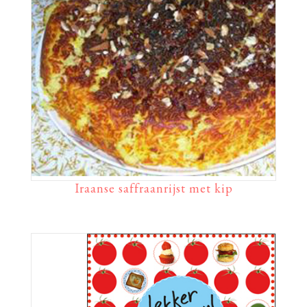
Iraanse saffraanrijst met kip