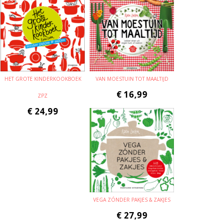
HET GROTE KINDERKOOKBOEK
VAN MOESTUIN TOT MAALTIJD
€
16,99
ZPZ
€
24,99
VEGA ZÓNDER PAKJES & ZAKJES
€
27,99