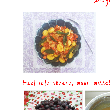
solog
Heel iets anders, maar missch