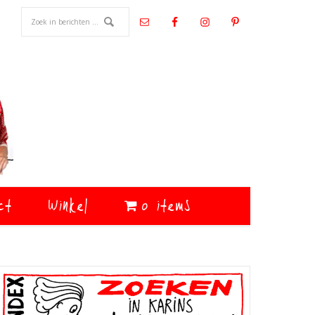
ct
Winkel
0 items
Primaire
Sidebar