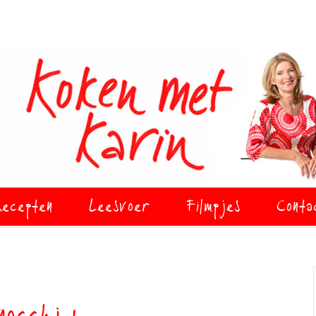
ecepten
Leesvoer
Filmpjes
Conta