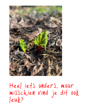
Heel iets anders, maar
misschien vind je dit ook
leuk?