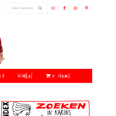
ct
Winkel
0 items
Primaire
Sidebar