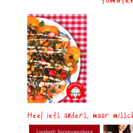
tomaten
Heel iets anders, maar missch