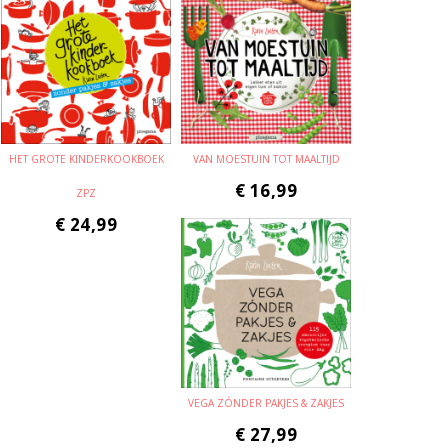
HET GROTE KINDERKOOKBOEK
VAN MOESTUIN TOT MAALTIJD
€
16,99
ZPZ
€
24,99
VEGA ZÓNDER PAKJES & ZAKJES
€
27,99