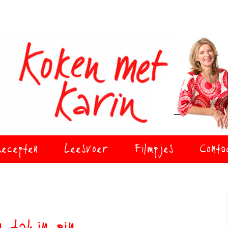
ecepten
Leesvoer
Filmpjes
Conta