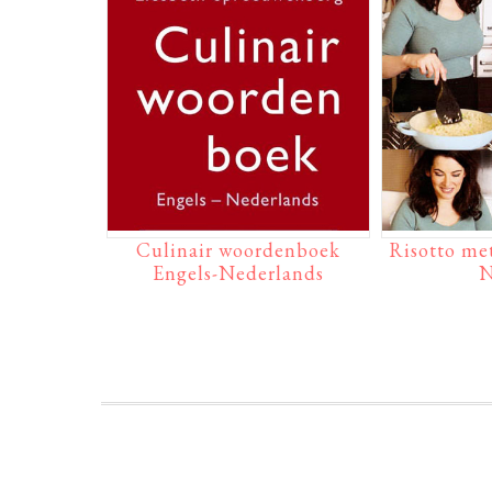
Culinair woordenboek
Risotto met
Engels-Nederlands
N