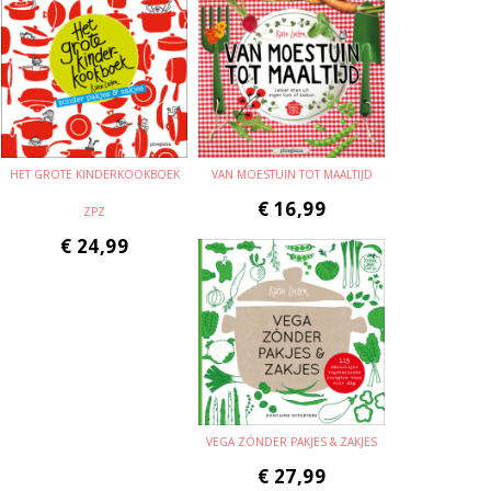
HET GROTE KINDERKOOKBOEK
VAN MOESTUIN TOT MAALTIJD
€
16,99
ZPZ
€
24,99
VEGA ZÓNDER PAKJES & ZAKJES
€
27,99