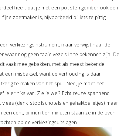
voordeel heeft dat je met een pot stemgember ook een
fijne zoetmaker is, bijvoorbeeld bij iets te pittig
en verkiezingsinstrument, maar verwijst naar de
ber waar nog geen taaie vezels in te bekennen zijn. De
ordt vaak mee gebakken, met als meest bekende
at een misbaksel, want de verhouding is daar
afkerig te maken van het spul. Nee, je moet het
f je er niks van. Zie je wel? Echt reuze spannend
t vlees (denk: stoofschotels en gehaktballetjes) maar
an een cent, binnen tien minuten staan ze in de oven.
wachten op de verkiezingsuitslagen.