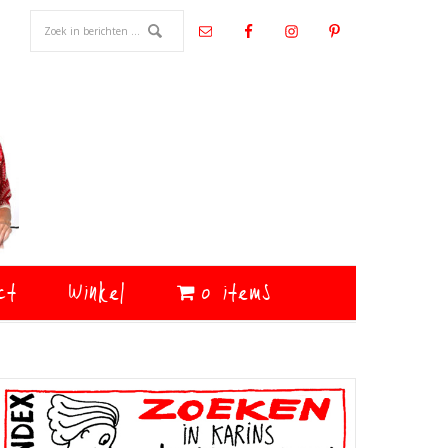
ct
Winkel
0 items
Primaire
Sidebar