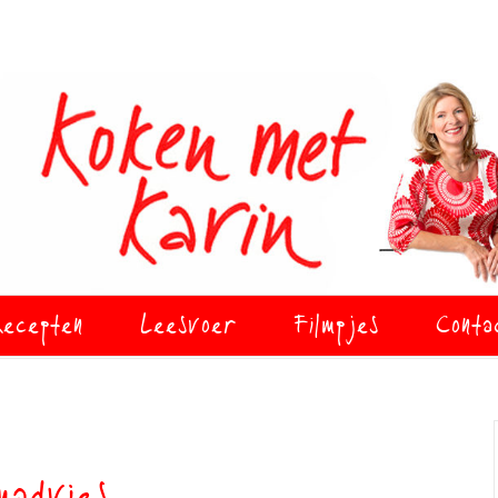
ecepten
Leesvoer
Filmpjes
Conta