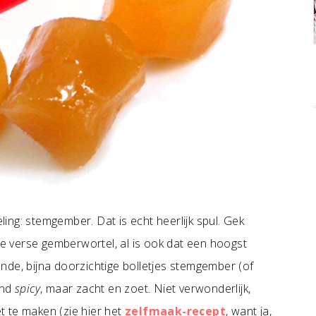
ng: stemgember. Dat is echt heerlijk spul. Gek
ige verse gemberwortel, al is ook dat een hoogst
nde, bijna doorzichtige bolletjes stemgember (of
end
spicy
, maar zacht en zoet. Niet verwonderlijk,
 te maken (zie hier het
zelfmaak-recept
, want ja,