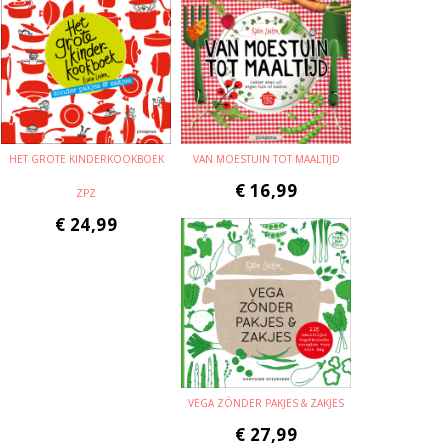
HET GROTE KINDERKOOKBOEK
VAN MOESTUIN TOT MAALTIJD
€
16,99
ZPZ
€
24,99
VEGA ZÓNDER PAKJES & ZAKJES
€
27,99