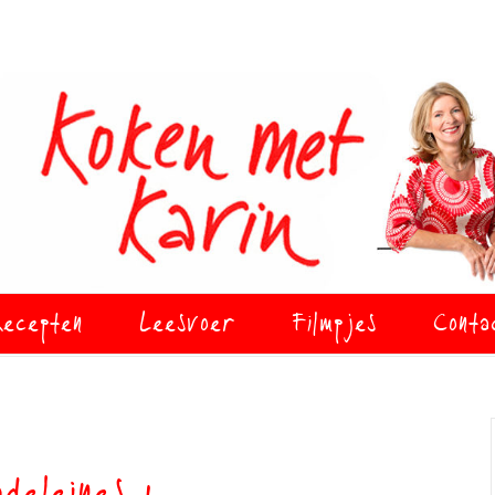
ecepten
Leesvoer
Filmpjes
Conta