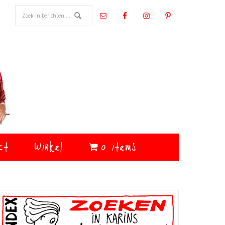
ct
Winkel
0 items
Primaire
Sidebar