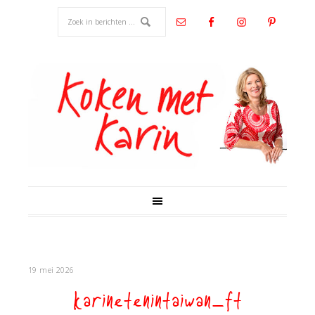
19 mei 2026
karinetenintaiwan_ft