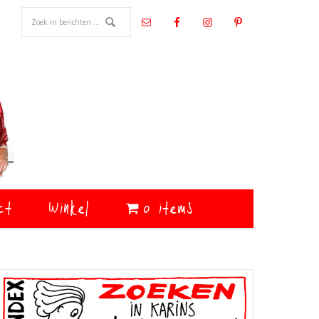
ct
Winkel
0 items
Primaire
Sidebar