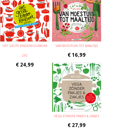
HET GROTE KINDERKOOKBOEK
VAN MOESTUIN TOT MAALTIJD
€
16,99
ZPZ
€
24,99
VEGA ZÓNDER PAKJES & ZAKJES
€
27,99