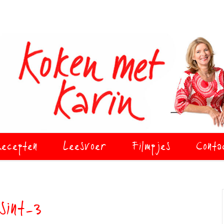
ecepten
Leesvoer
Filmpjes
Conta
sint-3