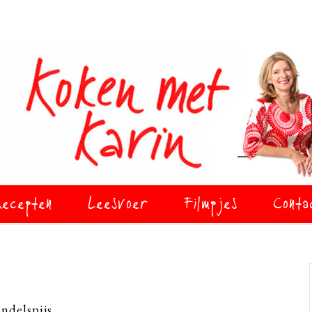
ecepten
Leesvoer
Filmpjes
Conta
ndelspijs