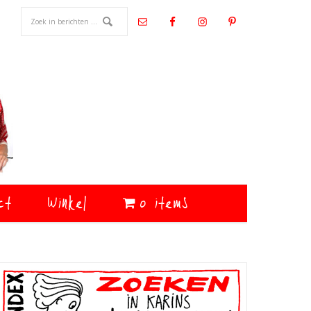
ct
Winkel
0 items
Primaire
Sidebar