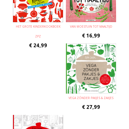
HET GROTE KINDERKOOKBOEK
VAN MOESTUIN TOT MAALTIJD
€
16,99
ZPZ
€
24,99
VEGA ZÓNDER PAKJES & ZAKJES
€
27,99