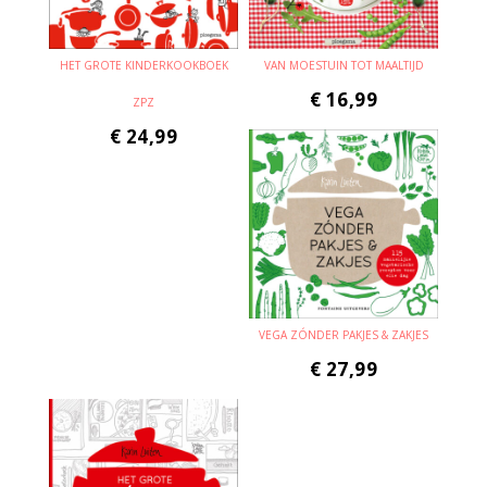
HET GROTE KINDERKOOKBOEK
VAN MOESTUIN TOT MAALTIJD
€
16,99
ZPZ
€
24,99
VEGA ZÓNDER PAKJES & ZAKJES
€
27,99