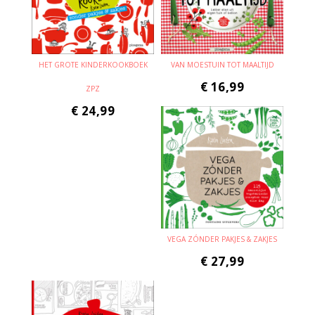
HET GROTE KINDERKOOKBOEK
VAN MOESTUIN TOT MAALTIJD
€
16,99
ZPZ
€
24,99
VEGA ZÓNDER PAKJES & ZAKJES
€
27,99