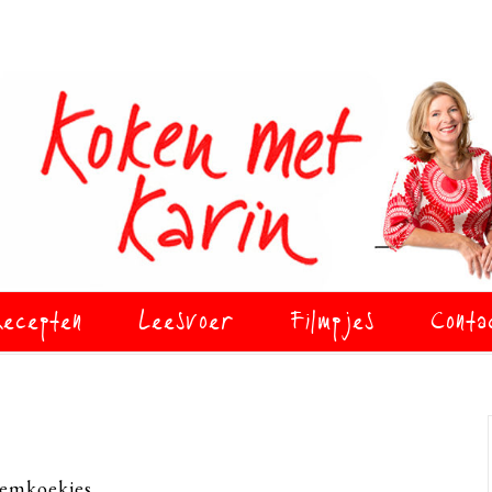
ecepten
Leesvoer
Filmpjes
Conta
semkoekjes