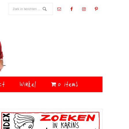
ct
Winkel
0 items
Primaire
Sidebar