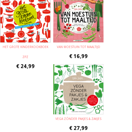
HET GROTE KINDERKOOKBOEK
VAN MOESTUIN TOT MAALTIJD
€
16,99
ZPZ
€
24,99
VEGA ZÓNDER PAKJES & ZAKJES
€
27,99