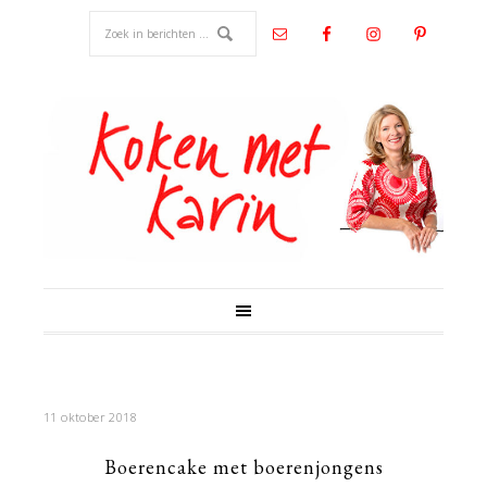
11 oktober 2018
Boerencake met boerenjongens