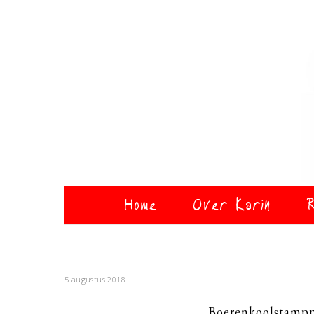
Home
Over Karin
R
5 augustus 2018
Boerenkoolstampp