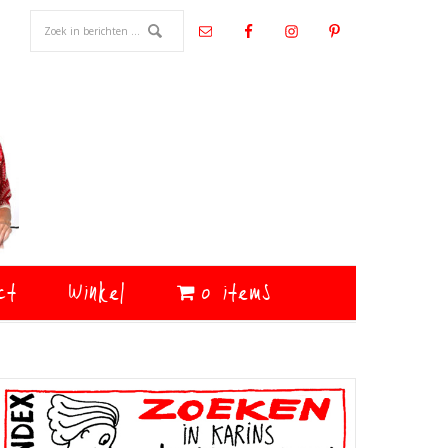
ct
Winkel
0 items
Primaire
Sidebar