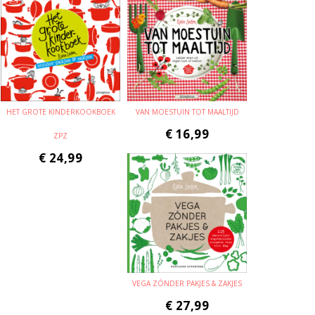
HET GROTE KINDERKOOKBOEK
VAN MOESTUIN TOT MAALTIJD
€
16,99
ZPZ
€
24,99
VEGA ZÓNDER PAKJES & ZAKJES
€
27,99