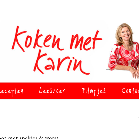
ecepten
Leesvoer
Filmpjes
Conta
ot met spekjes & worst