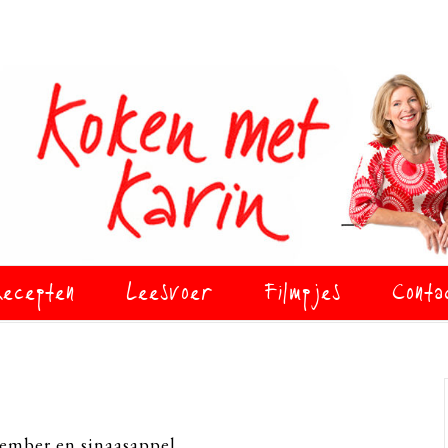
ecepten
Leesvoer
Filmpjes
Conta
ember en sinaasappel