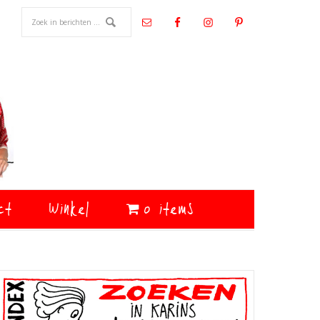
ct
Winkel
0 items
Primaire
Sidebar