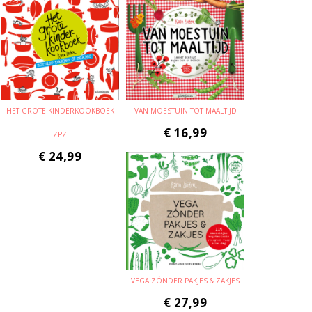
HET GROTE KINDERKOOKBOEK
VAN MOESTUIN TOT MAALTIJD
€
16,99
ZPZ
€
24,99
VEGA ZÓNDER PAKJES & ZAKJES
€
27,99