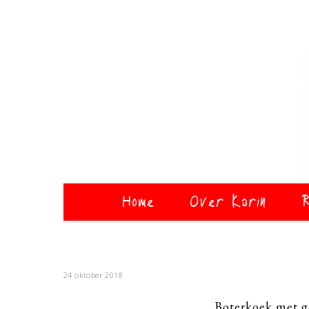
Home
Over Karin
R
24 oktober 2018
Boterkoek met g