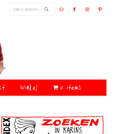
ct
Winkel
0 items
Primaire
Sidebar