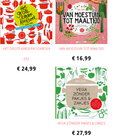
HET GROTE KINDERKOOKBOEK
VAN MOESTUIN TOT MAALTIJD
€
16,99
ZPZ
€
24,99
VEGA ZÓNDER PAKJES & ZAKJES
€
27,99