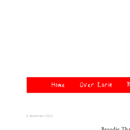
Home
Over Karin
R
6 december 2022
Broodje Th