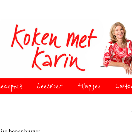
ecepten
Leesvoer
Filmpjes
Conta
aise bonenburger