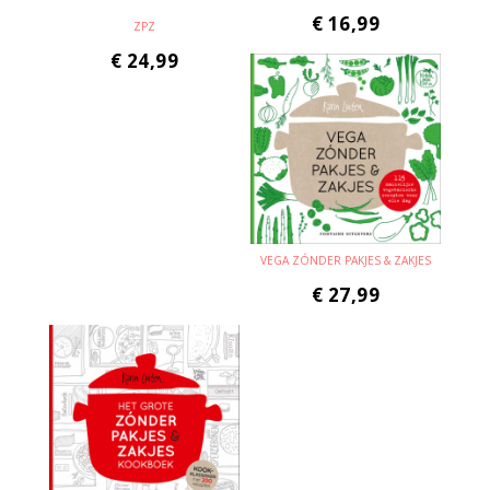
€
16,99
ZPZ
€
24,99
VEGA ZÓNDER PAKJES & ZAKJES
€
27,99