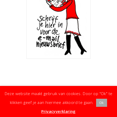
Deze website maakt gebruik van cookies. Door op "Ok" te
klikken geef je aan hiermee akkoord te gaan.
Ok
· ©
Copyright
·
Koken met Karin
· Kleine moeite, groot effect ·
Privacyverklaring
·
Privacyverklaring