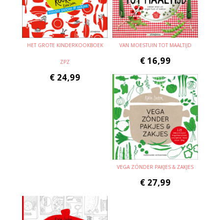
HET GROTE KINDERKOOKBOEK
VAN MOESTUIN TOT MAALTIJD
€
16,99
ZPZ
€
24,99
VEGA ZÓNDER PAKJES & ZAKJES
€
27,99