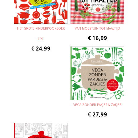
HET GROTE KINDERKOOKBOEK
VAN MOESTUIN TOT MAALTIJD
€
16,99
ZPZ
€
24,99
VEGA ZÓNDER PAKJES & ZAKJES
€
27,99