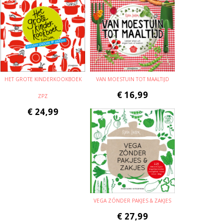
HET GROTE KINDERKOOKBOEK
VAN MOESTUIN TOT MAALTIJD
€
16,99
ZPZ
€
24,99
VEGA ZÓNDER PAKJES & ZAKJES
€
27,99