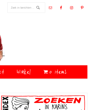
ct
Winkel
0 items
Primaire
Sidebar