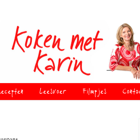
ecepten
Leesvoer
Filmpjes
Conta
outons