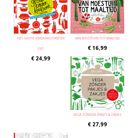
HET GROTE KINDERKOOKBOEK
VAN MOESTUIN TOT MAALTIJD
€
16,99
ZPZ
€
24,99
VEGA ZÓNDER PAKJES & ZAKJES
€
27,99