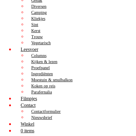
Gebak
Diversen
Camping
Kliekjes
Sint
Kerst
Trouw
Vegetarisch
Leesvoer
Columns
Kijken & lezen
Proefpanel
Ingrediënten
Moestuin & smulbalkon
Koken op reis
Parafernalia
Filmpjes
Contact
Contactformulier
Nieuwsbrief
Winkel
0 items