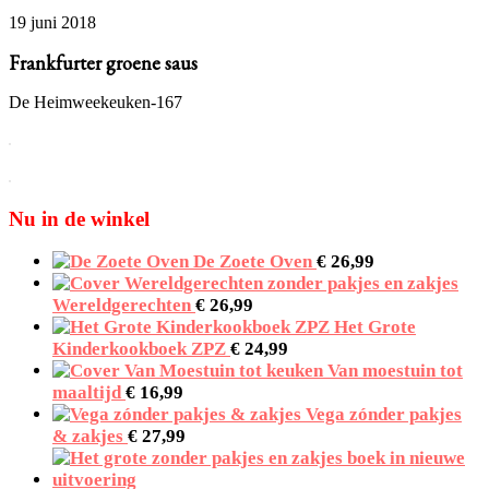
19 juni 2018
Frankfurter groene saus
De Heimweekeuken-167
Primaire
Sidebar
Nu in de winkel
De Zoete Oven
€
26,99
Wereldgerechten
€
26,99
Het Grote
Kinderkookboek ZPZ
€
24,99
Van moestuin tot
maaltijd
€
16,99
Vega zónder pakjes
& zakjes
€
27,99