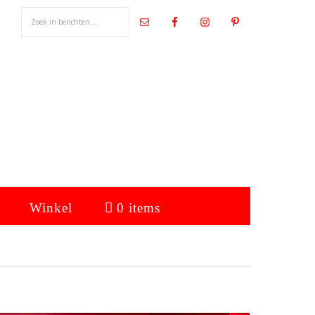
Winkel
0 items
Primaire
Sidebar