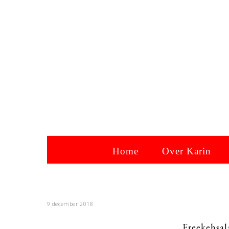
Home
Over Karin
9 december 2018
Freekehsal