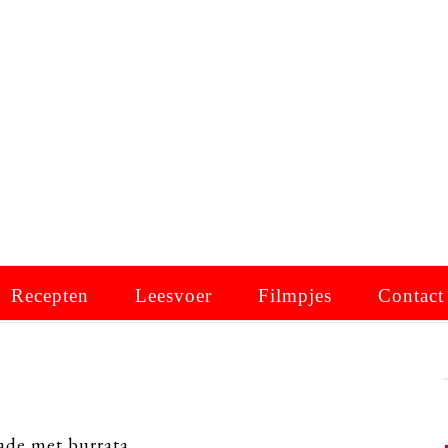
Recepten
Leesvoer
Filmpjes
Contact
ade met burrata