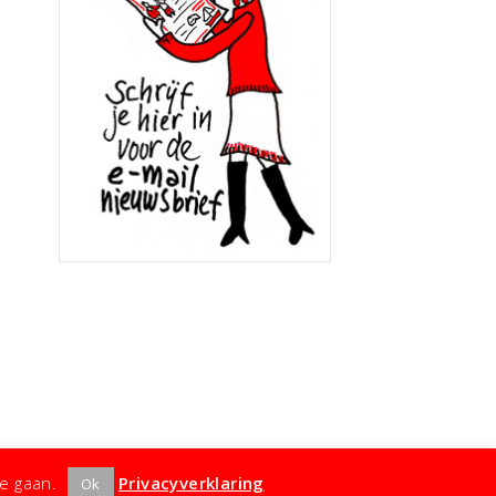
te gaan.
Privacyverklaring
Ok