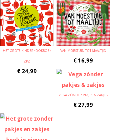
HET GROTE KINDERKOOKBOEK
VAN MOESTUIN TOT MAALTIJD
€
16,99
ZPZ
€
24,99
VEGA ZÓNDER PAKJES & ZAKJES
€
27,99