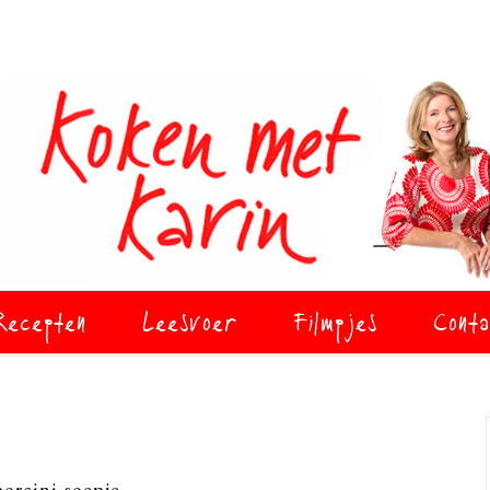
Recepten
Leesvoer
Filmpjes
Conta
orcini-soepje