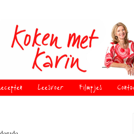
ecepten
Leesvoer
Filmpjes
Conta
dogado