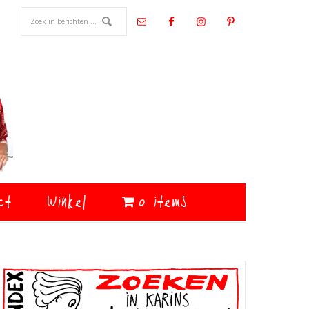
ct
Winkel
0 items
Primaire
Sidebar