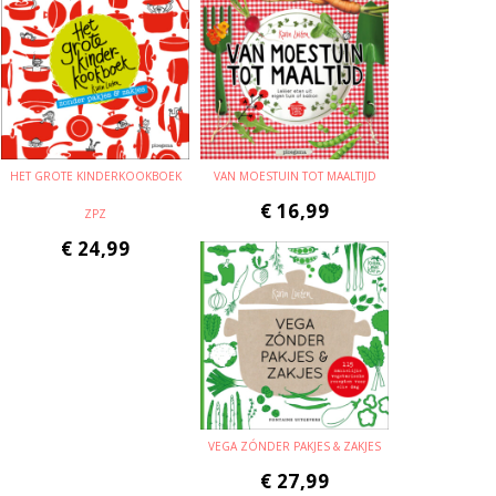
HET GROTE KINDERKOOKBOEK
VAN MOESTUIN TOT MAALTIJD
€
16,99
ZPZ
€
24,99
VEGA ZÓNDER PAKJES & ZAKJES
€
27,99