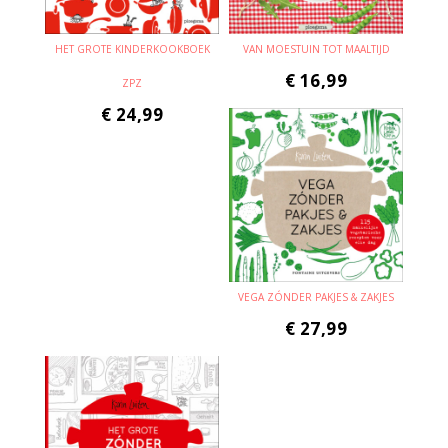
HET GROTE KINDERKOOKBOEK
VAN MOESTUIN TOT MAALTIJD
€
16,99
ZPZ
€
24,99
VEGA ZÓNDER PAKJES & ZAKJES
€
27,99