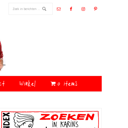
ct
Winkel
0 items
Primaire
Sidebar