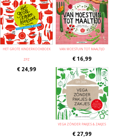
HET GROTE KINDERKOOKBOEK
VAN MOESTUIN TOT MAALTIJD
€
16,99
ZPZ
€
24,99
VEGA ZÓNDER PAKJES & ZAKJES
€
27,99