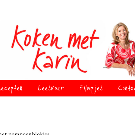
ecepten
Leesvoer
Filmpjes
Conta
met pompoenblokjes