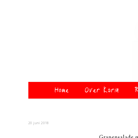
Home
Over Karin
R
20 juni 2018
Granensalade 