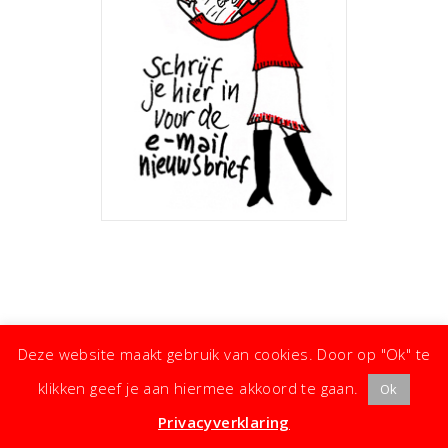
Deze website maakt gebruik van cookies. Door op "Ok" te
klikken geef je aan hiermee akkoord te gaan.
Ok
· ©
Copyright
·
Koken met Karin
· Kleine moeite, groot effect ·
Privacyverklaring
·
Privacyverklaring