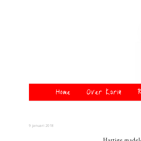
Home
Over Karin
R
9 januari 2018
Hartige madel