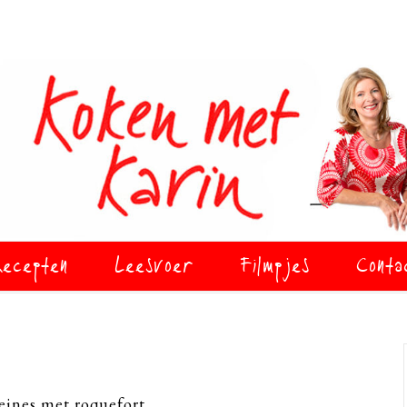
ecepten
Leesvoer
Filmpjes
Conta
eines met roquefort