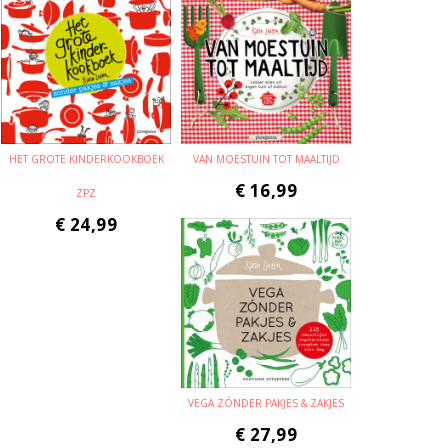
HET GROTE KINDERKOOKBOEK
VAN MOESTUIN TOT MAALTIJD
€
16,99
ZPZ
€
24,99
VEGA ZÓNDER PAKJES & ZAKJES
€
27,99