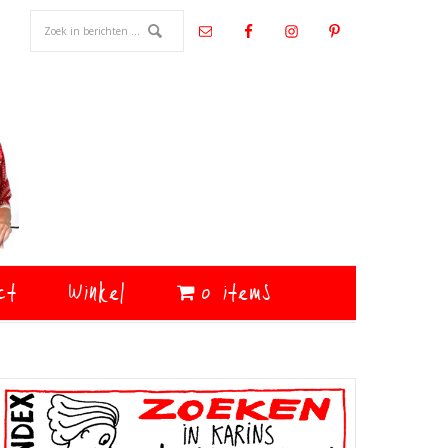
ct
Winkel
0 items
Primaire
Sidebar