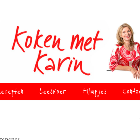
ecepten
Leesvoer
Filmpjes
Conta
zepeper