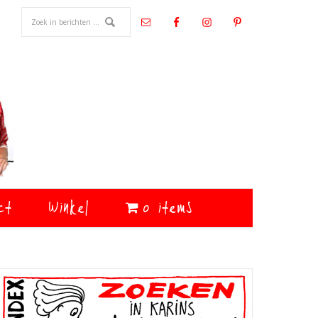
ct
Winkel
0 items
Primaire
Sidebar