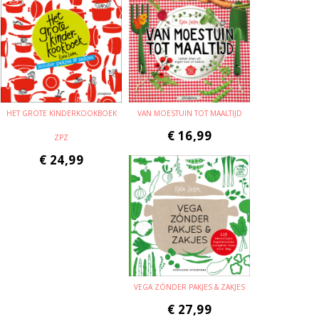
HET GROTE KINDERKOOKBOEK
VAN MOESTUIN TOT MAALTIJD
€
16,99
ZPZ
€
24,99
VEGA ZÓNDER PAKJES & ZAKJES
€
27,99