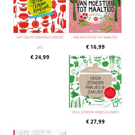
HET GROTE KINDERKOOKBOEK
VAN MOESTUIN TOT MAALTIJD
€
16,99
ZPZ
€
24,99
VEGA ZÓNDER PAKJES & ZAKJES
€
27,99