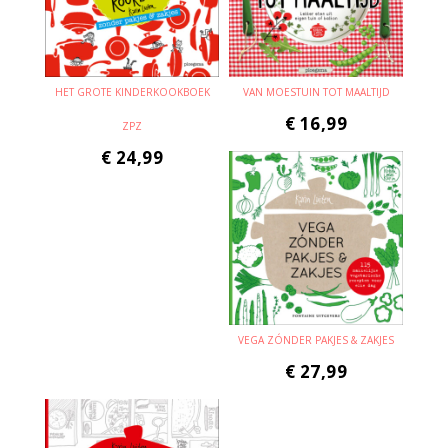
HET GROTE KINDERKOOKBOEK
VAN MOESTUIN TOT MAALTIJD
€
16,99
ZPZ
€
24,99
VEGA ZÓNDER PAKJES & ZAKJES
€
27,99