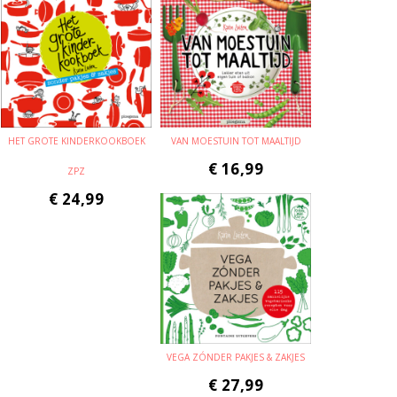
HET GROTE KINDERKOOKBOEK
VAN MOESTUIN TOT MAALTIJD
€
16,99
ZPZ
€
24,99
VEGA ZÓNDER PAKJES & ZAKJES
€
27,99