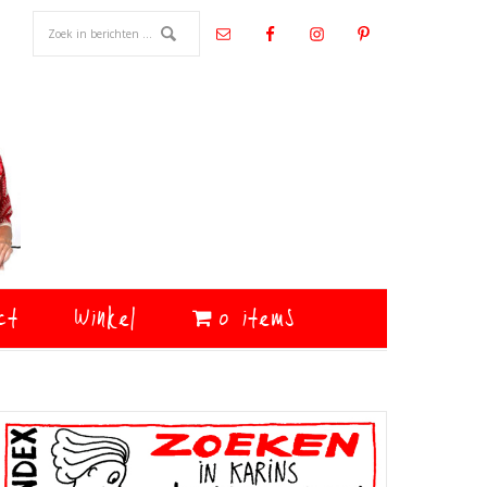
ct
Winkel
0 items
Primaire
Sidebar