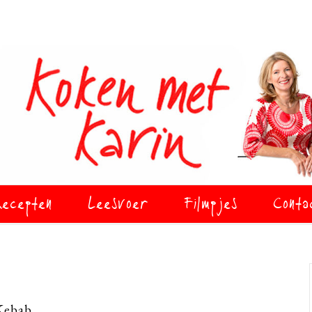
ecepten
Leesvoer
Filmpjes
Conta
Kebab