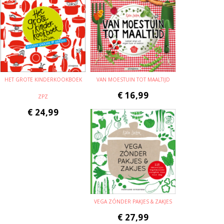
HET GROTE KINDERKOOKBOEK
VAN MOESTUIN TOT MAALTIJD
€
16,99
ZPZ
€
24,99
VEGA ZÓNDER PAKJES & ZAKJES
€
27,99