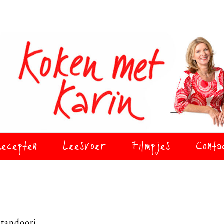
ecepten
Leesvoer
Filmpjes
Conta
 tandoori