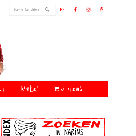
ct
Winkel
0 items
Primaire
Sidebar