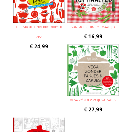
HET GROTE KINDERKOOKBOEK
VAN MOESTUIN TOT MAALTIJD
€
16,99
ZPZ
€
24,99
VEGA ZÓNDER PAKJES & ZAKJES
€
27,99