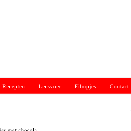
Recepten
Leesvoer
Filmpjes
Contact
jes met chocola