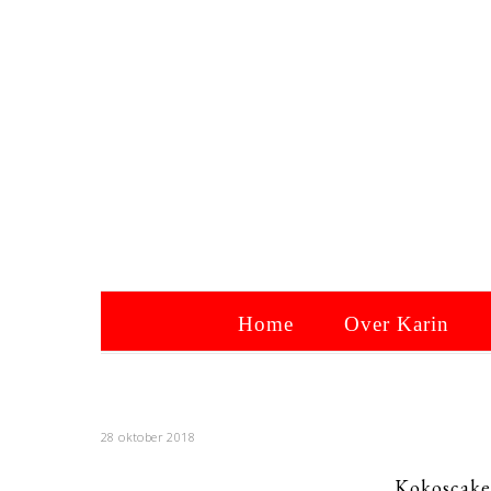
Home
Over Karin
28 oktober 2018
Kokoscake