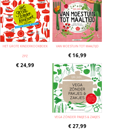
HET GROTE KINDERKOOKBOEK
VAN MOESTUIN TOT MAALTIJD
€
16,99
ZPZ
€
24,99
VEGA ZÓNDER PAKJES & ZAKJES
€
27,99