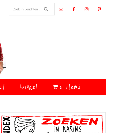
ct
Winkel
0 items
Primaire
Sidebar