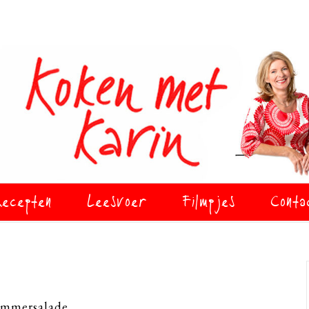
ecepten
Leesvoer
Filmpjes
Conta
mmersalade