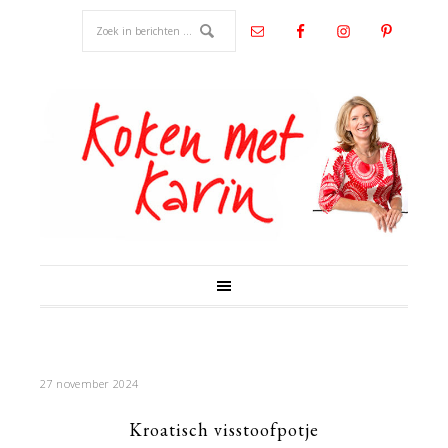
27 november 2024
Kroatisch visstoofpotje